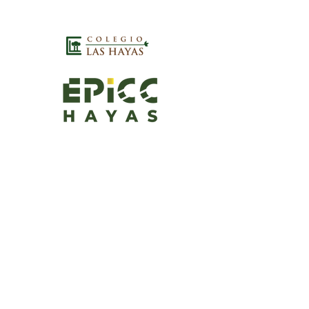
epicchayas@hayas.edu.mx
+52 2288183604
ext.135
Horario de 8:00 a 3:30 pm
Camino a Rancho Viejo #7 Col. La Pitaya,
Coatepec, Ver.
© 2022 by EPICC Hayas. Proudly created with
wix.com